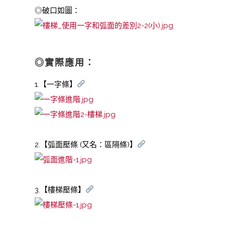
◎破口如圖：
◎實際應用：
1.【一字條】
2.【弧面壓條 (又名：區隔條)】
3.【樓梯壓條】