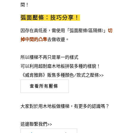
間！
弧面壓條：技巧分享！
因存在高低差，需使用「弧面壓條(區隔條)」
切
掉中間的凸隼
去做收邊。
所以樓梯不再只是單一的樣式
可以利用超耐磨木地板拼裝多種的樣貌！
《威肯雅飾》販售多種顏色/款式之壓條>>
查看所有壓條
大家對於用木地板做樓梯，有更多的認識嗎？
這邊聯繫我們>>