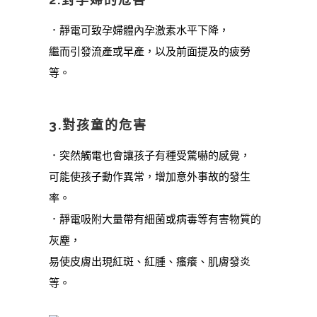
．靜電可致孕婦體內孕激素水平下降，
繼而引發流產或早產，以及前面提及的疲勞
等。
3.對孩童的危害
．突然觸電也會讓孩子有種受驚嚇的感覺，
可能使孩子動作異常，增加意外事故的發生
率。
．靜電吸附大量帶有細菌或病毒等有害物質的
灰塵，
易使皮膚出現紅斑、紅腫、瘙癢、肌膚發炎
等。