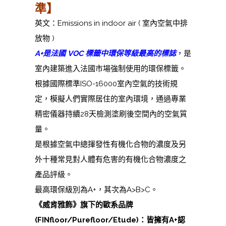
準】
英文：Emissions in indoor air ( 室內空氣中排
放物 )
A+是法國 VOC 標籤中環保等級最高的標誌
，是
室內建築進入法國市場強制使用的環保標籤。
根據國際標準ISO-16000室內空氣的技術規
定，模擬人們實際居住的室內環境，通過專業
精密儀器持續28天檢測塗刷後空間內的空氣質
量。
是根據空氣中總揮發性有機化合物的濃度及另
外十種常見對人體有危害的有機化合物濃度之
產品評級。
最高環保級別為A+，其次為A>B>C。
《威肯雅飾》旗下的歐系品牌
(FINfloor/Purefloor/Etude)：皆擁有A+認