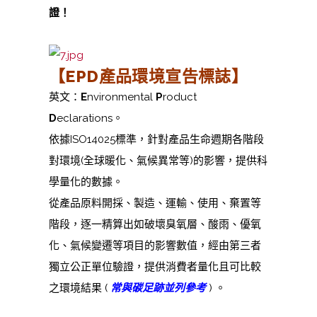
證！
【EPD產品環境宣告標誌
】
英文：
E
nvironmental
P
roduct
D
eclarations。
依據ISO14025標準，針對產品生命週期各階段
對環境(全球暖化、氣候異常等)的影響，提供科
學量化的數據。
從產品原料開採、製造、運輸、使用、棄置等
階段，逐一精算出如破壞臭氧層、酸雨、優氧
化、氣候變遷等項目的影響數值，經由第三者
獨立公正單位驗證，提供消費者量化且可比較
之環境結果 (
常與碳足跡並列參考
) 。