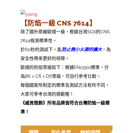
【防焰一級 CNS 7614】
除了國外原廠歐規一級，根據台灣SGS的CNS
7614檢測標準性。
於60秒的測試下，能
防止微小火源的擴大
，為
安全性帶來更好的保障。
歐規的防焰等級如下：根據EN13501標準，分
為Bfl > Cfl > Dfl等級，可自行參考比較。
每個國家所制定的標準及測試方法有所不同，
大家可參考台灣的規範喔！
《威肯雅飾》所有品牌皆符合台灣防焰一級標
準！
種類
炭化長度
餘焰時間
火源加熱