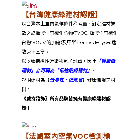
【台灣健康綠建材認證】
以台灣本土室內氣候條件為考量，訂定建材逸
散之總揮發性有機化合物(TVOC: 揮發性有機化
合物”VOCs”的加總)及甲醛(Formaldehyde)逸
散速率基準。
以12種指標性污染物累加計算，因此
「健康綠
建材」亦可稱為「低逸散綠建材」
。
說明建材為【
低毒性、低危害
】健康風險之材
料
。
《威肯雅飾》所有品牌皆擁有健康綠建材認
證！
【法國室內空氣
VOC
檢測標