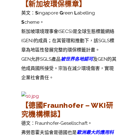
【新加坡環保
標章
】
英文：
S
ingapore
G
reen
L
abelling
S
cheme。
新加坡環境理事會(SECS)是全球生態標籤網絡
(GEN)的成員；在其管理和推動下，該SGLS標
章為地區性發展完整的環保標籤計畫。
GEN允許SGLS產品
被世界各地認可
及GEN的其
他成員國所接受。宗旨在減少環境傷害，實現
企業社會責任。
【德國Fraunhofer – WKI研
究機構標誌
】
德文：Fraunhofer-Gesellschaft。
弗勞恩霍夫協會是德國也是
歐洲最大的應用科