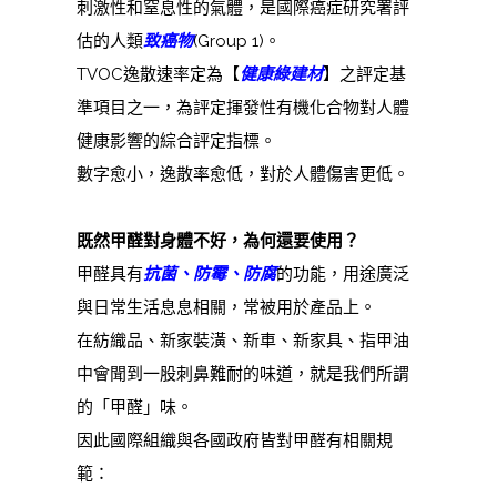
刺激性和窒息性的氣體，是國際癌症研究署評
估的人類
致癌物
(Group 1)。
TVOC逸散速率定為【
健康綠建材
】
之評定基
準項目之一，為評定揮發性有機化合物對人體
健康影響的綜合評定指標。
數字愈小，逸散率愈低，對於人體傷害更低。
既然甲醛對身體不好，為何還要使用？
甲醛具有
抗菌、防霉、防腐
的功能，用途廣泛
與日常生活息息相關，常被用於產品上。
在紡織品、新家裝潢、新車、新家具、指甲油
中會聞到一股刺鼻難耐的味道，就是我們所謂
的「甲醛」味。
因此國際組織與各國政府皆對甲醛有相關規
範：