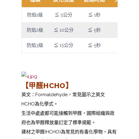
防焰1級
≦ 5公分
≦ 1秒
60秒
防焰2級
≦ 10公分
≦ 5秒
60秒
防焰3級
≦ 15公分
≦ 5秒
60秒
【甲醛HCHO】
英文：Formaldehyde，常見圖示之英文
HCHO為化學式。
生活中處處都可能接觸到甲醛，國際組織與政
府也為甲醛釋放量訂定了標準規範。
建材之甲醛(HCHO)為常見的有毒化學物，
具有