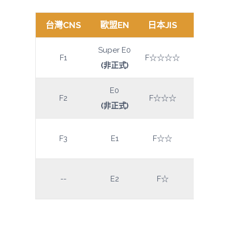
台灣CNS
歐盟EN
日本JIS
甲醛釋放
Super E0
平均值 
F1
F☆☆☆☆
(非正式)
最大值 
E0
平均值 
F2
F☆☆☆
(非正式)
最大值 
平均值 
F3
E1
F☆☆
最大值 
平均值 
--
E2
F☆
最大值 