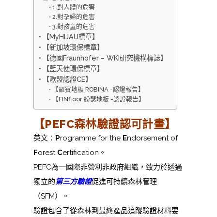
1.對人體的危害
2.對孕婦的危害
3.對孩童的危害
【MyHIJAU標章】
【新加坡環保標章】
【德國Fraunhofer – WKI研究機構標誌】
【藍天使環保標章】
【歐盟認證CE】
【羅賓地板 ROBINA -認證報告】
【FINfloor 紛瑟地板 -認證報告】
【PEFC森林驗證認可計畫】
英文：
P
rogramme for the
E
ndorsement of
F
orest
C
ertification。
PEFC為一國際非營利非政府組織，致力於透過
獨立的
第三方驗證
促進可持續森林管理
（SFM）。
驗證包含了從森林到最終產品追蹤驗證材料要