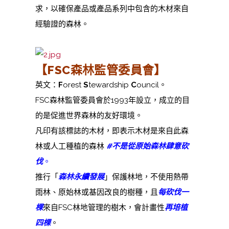
求，以確保產品或產品系列中包含的木材來自
經驗證的森林。
【FSC森林監管委員會】
英文：
F
orest
S
tewardship
C
ouncil。
FSC森林監管委員會於1993年設立，成立的目
的是促進世界森林的友好環境。
凡印有該標誌的木材，即表示木材是來自此森
林或人工種植的森林
#不是從原始森林肆意砍
伐
。
推行「
森林永續發展
」保護林地，不使用熱帶
雨林、原始林或基因改良的樹種，且
每砍伐一
棵
來自FSC林地管理的樹木，會計畫性
再培植
四棵
。