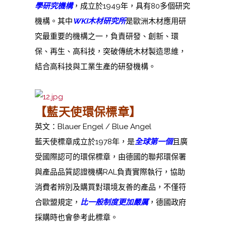
學研究機構
，成立於1949年，具有80多個研究
機構。其中
WKI木材研究所
是歐洲木材應用研
究最重要的機構之一，負責研發、創新、環
保、再生、高科技，突破傳統木材製造思維，
結合高科技與工業生產的研發機構。
【
藍天使環保標章
】
英文：Blauer Engel / Blue Angel
藍天使標章成立於1978年，是
全球第一個
且廣
受國際認可的環保標章，由德國的聯邦環保署
與產品品質認證機構RAL負責實際執行，協助
消費者辨別及購買對環境友善的產品，不僅符
合歐盟規定，
比一般制度更加嚴厲
，德國政府
採購時也會參考此標章。