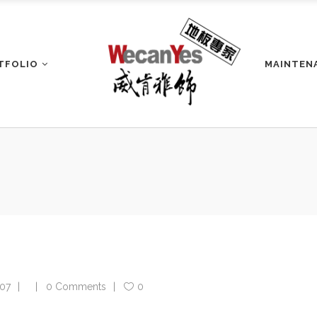
TFOLIO
MAINTEN
07
0 Comments
0