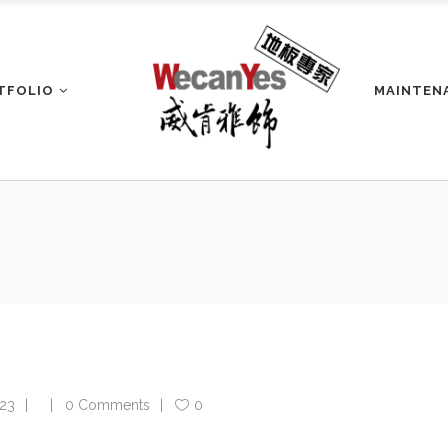
TFOLIO
MAINTEN
23
0 Comments
0