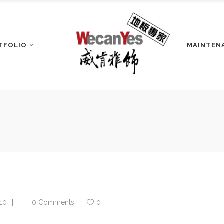
TFOLIO
MAINTEN
10
0 Comments
0