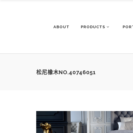
ABOUT
PRODUCTS
POR
松尼橡木NO.40746051