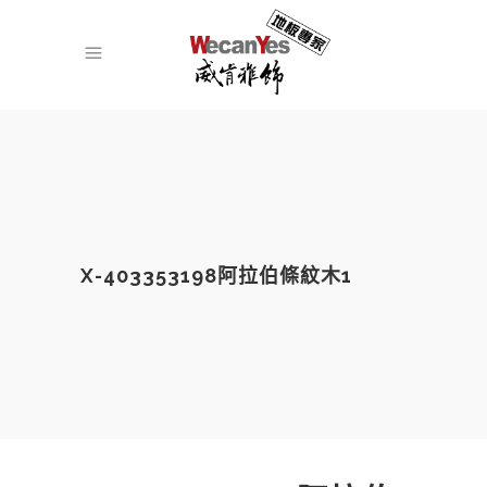
X-403353198阿拉伯條紋木1