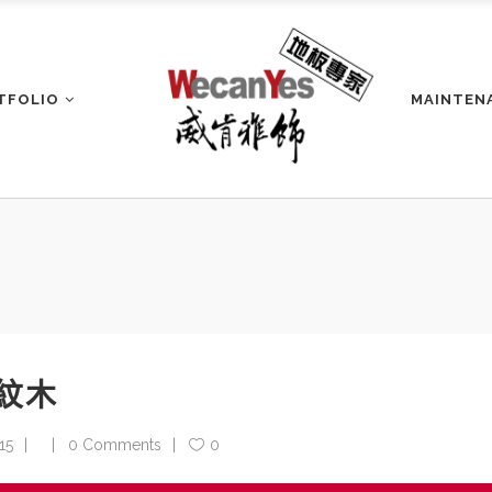
TFOLIO
MAINTEN
條紋木
15
0 Comments
0