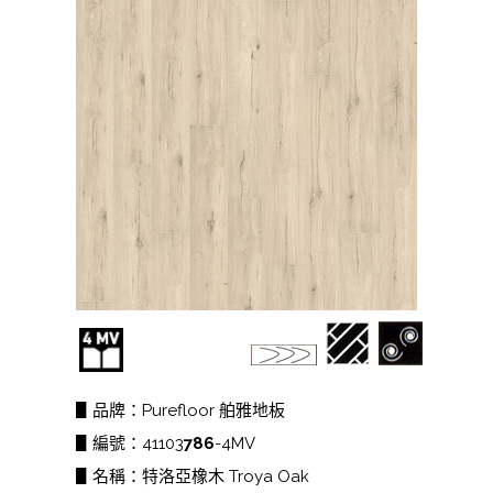
▋品牌：Purefloor 舶雅地板
▋編號：41103
786
-4MV
▋名稱：特洛亞橡木 Troya Oak