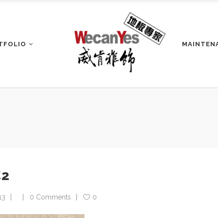
TFOLIO
MAINTEN
木2
13
0 Comments
0