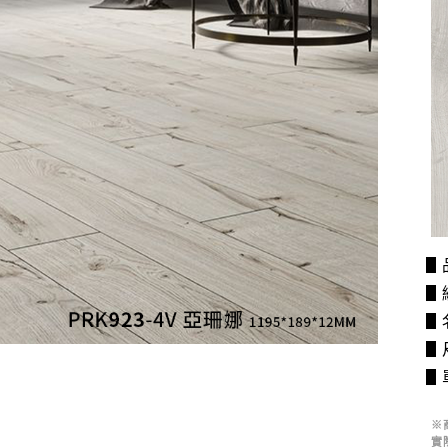
▋
▋
▋
▋尺
▋單
※
實