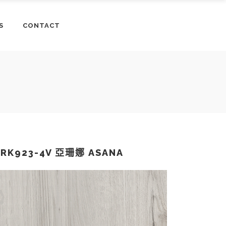
S
CONTACT
PRK923-4V 亞珊娜 ASANA