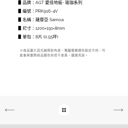
▋品牌：AGT 愛佳地板- 瑜珈系列
▋編號：PRK916-4V
▋名稱：薩摩亞 Samoa
▋尺寸：1200×191×8mm
▋單包：8片 (0.55坪)
※商品圖片因光線照射角度、電腦螢幕調色設定不同，可
能會與實際商品顏色有若干差異，還請見諒。