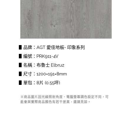
▋品牌：AGT 愛佳地板- 印象系列
▋編號：PRK911-4V
▋名稱：布魯士 Elbruz
▋尺寸：1200×191×8mm
▋單包：8片 (0.55坪)
※商品圖片因光線照射角度、電腦螢幕調色設定不同，可
能會與實際商品顏色有若干差異，還請見諒。