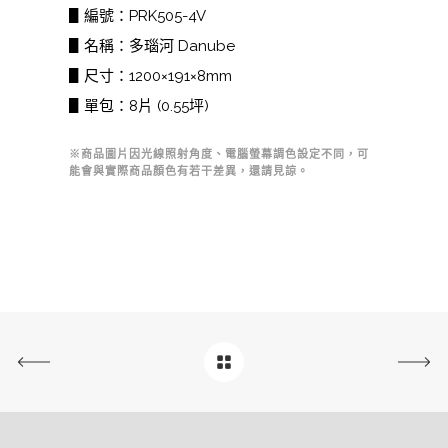
▋編號：PRK505-4V
▋名稱：多瑙河 Danube
▋尺寸：1200×191×8mm
▋單包：8片 (0.55坪)
※商品圖片因光線照射角度、電腦螢幕調色設定不同，可
能會與實際商品顏色有若干差異，還請見諒。