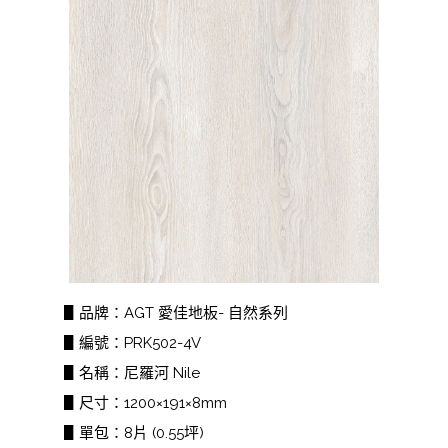
▋品牌：AGT 愛佳地板- 自然系列
▋編號：PRK502-4V
▋名稱：尼羅河 Nile
▋尺寸：1200×191×8mm
▋單包：8片 (0.55坪)