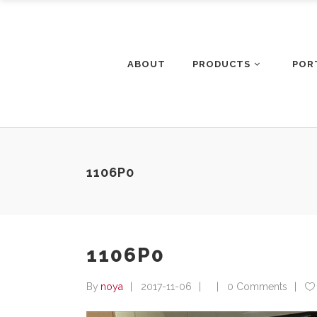
ABOUT
PRODUCTS
POR
1106P0
1106P0
By
noya
2017-11-06
0 Comments