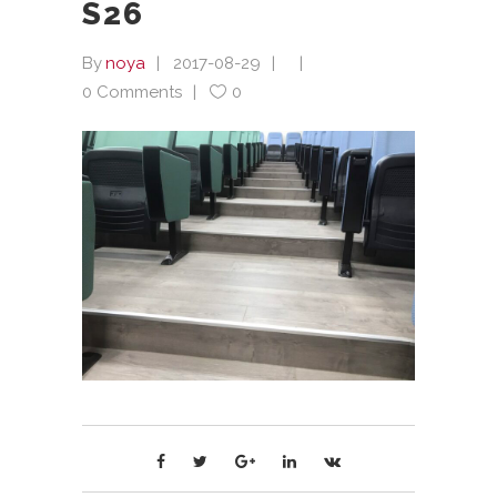
S26
By
noya
2017-08-29
0 Comments
0