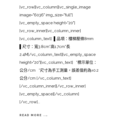
[vc_row][vc_column][vc_single_image
image="6036" img_size="full"]
[vc_empty_space height="20"]
[vc_row_inner][vc_column_inner]
[vc_column_text] ▌品項：樓梯壓條8mm
▌尺寸：寬3.8cm*高1.7cm*長
2.4M[/vc_column_text][vc_empty_space
height="20"][vc_column_text] *標示單位：
公分/cm *尺寸為手工測量，誤差值約為±0.2
公分/cm [/vc_column_text]
[/vc_column_inner][/vc_row_inner]
[vc_empty_space][/vc_column]
[/vc_row]
READ MORE