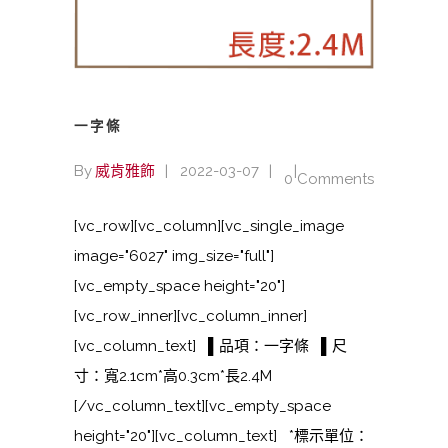
一字條
By
威肯雅飾
2022-03-07
0 Comments
[vc_row][vc_column][vc_single_image
image="6027" img_size="full"]
[vc_empty_space height="20"]
[vc_row_inner][vc_column_inner]
[vc_column_text] ▌品項：一字條 ▌尺
寸：寬2.1cm*高0.3cm*長2.4M
[/vc_column_text][vc_empty_space
height="20"][vc_column_text] *標示單位：