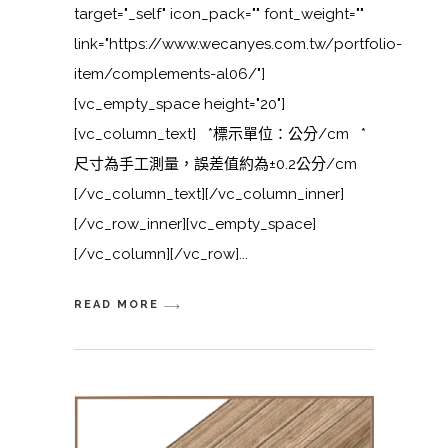
target="_self" icon_pack="" font_weight=""
link="https://www.wecanyes.com.tw/portfolio-
item/complements-al06/"]
[vc_empty_space height="20"]
[vc_column_text] *標示單位：公分/cm *
尺寸為手工測量，誤差值約為±0.2公分/cm
[/vc_column_text][/vc_column_inner]
[/vc_row_inner][vc_empty_space]
[/vc_column][/vc_row]
READ MORE