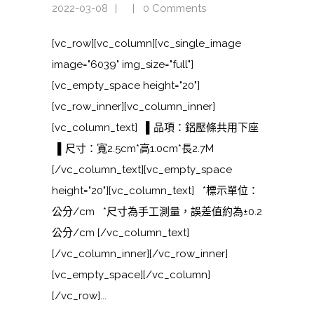
2022-03-08
0 Comments
[vc_row][vc_column][vc_single_image
image="6039" img_size="full"]
[vc_empty_space height="20"]
[vc_row_inner][vc_column_inner]
[vc_column_text] ▌品項：鋁壓條共用下座
▌尺寸：寬2.5cm*高1.0cm*長2.7M
[/vc_column_text][vc_empty_space
height="20"][vc_column_text] *標示單位：
公分/cm *尺寸為手工測量，誤差值約為±0.2
公分/cm [/vc_column_text]
[/vc_column_inner][/vc_row_inner]
[vc_empty_space][/vc_column]
[/vc_row]