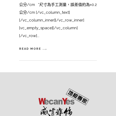
公分/cm *尺寸為手工測量，誤差值約為±0.2
公分/cm [/vc_column_text]
[/vc_column_inner][/vc_row_inner]
[vc_empty_space][/vc_column]
[/vc_row]
READ MORE