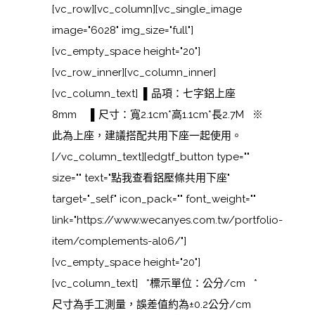
[vc_row][vc_column][vc_single_image
image="6028" img_size="full"]
[vc_empty_space height="20"]
[vc_row_inner][vc_column_inner]
[vc_column_text] ▌品項：七字鋁上座
8mm ▌尺寸：寬2.1cm*高1.1cm*長2.7M ※
此為上座，建議搭配共用下座一起使用。
[/vc_column_text][edgtf_button type=""
size="" text="點我查看鋁壓條共用下座"
target="_self" icon_pack="" font_weight=""
link="https://www.wecanyes.com.tw/portfolio-
item/complements-al06/"]
[vc_empty_space height="20"]
[vc_column_text] *標示單位：公分/cm *
尺寸為手工測量，誤差值約為±0.2公分/cm