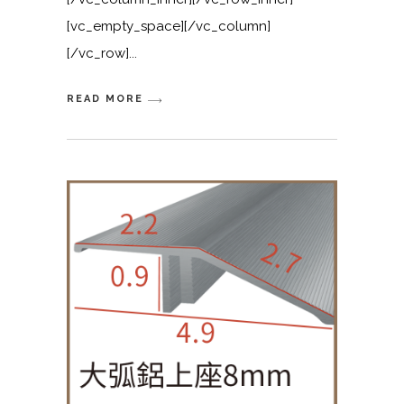
[vc_empty_space][/vc_column]
[/vc_row]
READ MORE