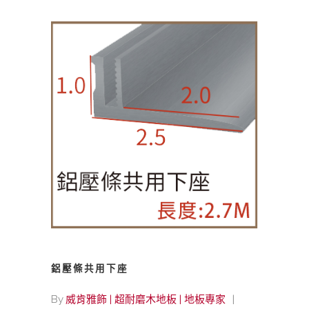
鋁壓條共用下座
By
威肯雅飾 | 超耐磨木地板 | 地板專家