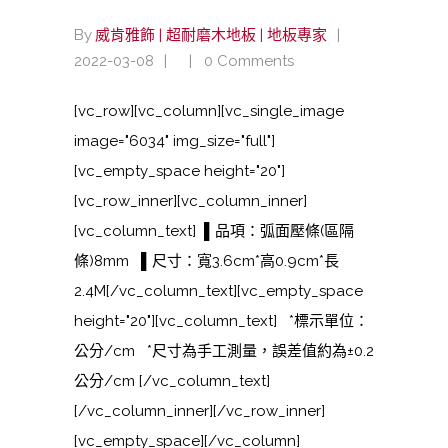
By
威肯雅飾 | 超耐磨木地板 | 地板專家
2022-03-08
0 Comments
[vc_row][vc_column][vc_single_image
image="6034" img_size="full"]
[vc_empty_space height="20"]
[vc_row_inner][vc_column_inner]
[vc_column_text] ▌品項：弧面壓條(區隔
條)8mm ▌尺寸：寬3.6cm*高0.9cm*長
2.4M[/vc_column_text][vc_empty_space
height="20"][vc_column_text] *標示單位：
公分/cm *尺寸為手工測量，誤差值約為±0.2
公分/cm [/vc_column_text]
[/vc_column_inner][/vc_row_inner]
[vc_empty_space][/vc_column]