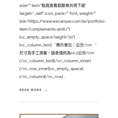
size="" text="點我查看鋁壓條共用下座"
target="_self" icon_pack="" font_weight=""
link="https://www.wecanyes.com.tw/portfolio-
item/complements-al06/"]
[vc_empty_space height="20"]
[vc_column_text] *標示單位：公分/cm *
尺寸為手工測量，誤差值約為±0.2公分/cm
[/vc_column_text][/vc_column_inner]
[/vc_row_inner][vc_empty_space]
[/vc_column][/vc_row]
READ MORE