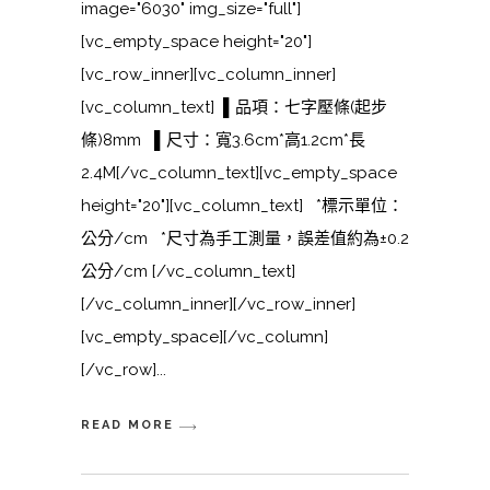
image="6030" img_size="full"]
[vc_empty_space height="20"]
[vc_row_inner][vc_column_inner]
[vc_column_text] ▌品項：七字壓條(起步
條)8mm ▌尺寸：寬3.6cm*高1.2cm*長
2.4M[/vc_column_text][vc_empty_space
height="20"][vc_column_text] *標示單位：
公分/cm *尺寸為手工測量，誤差值約為±0.2
公分/cm [/vc_column_text]
[/vc_column_inner][/vc_row_inner]
[vc_empty_space][/vc_column]
[/vc_row]
READ MORE