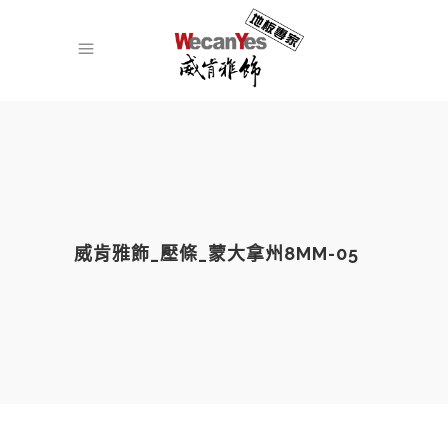
威肯雅飾_壓條_蒙大拿州8MM-05