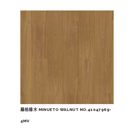
羅格橡木 MINUETO WALNUT NO.41047969-
4MV