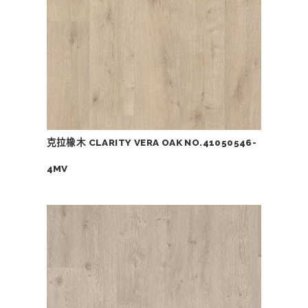
克拉橡木 CLARITY VERA OAK NO.41050546-
4MV