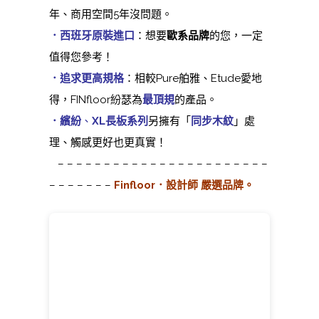
年、商用空間5年沒問題。
．西班牙原裝進口
：想要
歐系品牌
的您，一定
值得您參考！
．追求更高規格
：相較Pure舶雅、Etude愛地
得，FINfloor紛瑟為
最頂規
的產品。
．繽紛
、
XL長板系列
另擁有「
同步木紋
」處
理、觸感更好也更真實！
– – – – – – – – – – – – – – – – – – – – – – –
– – – – – – –
Finfloor．設計師 嚴選品牌。