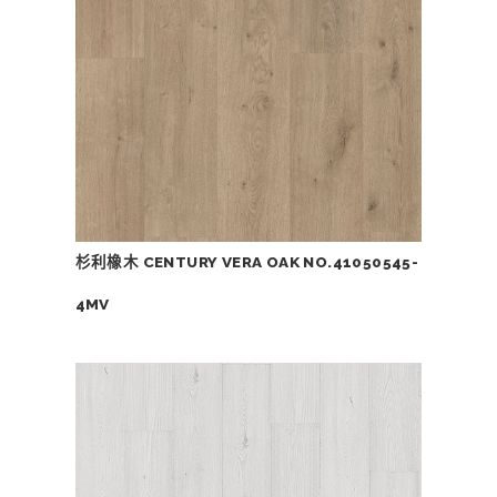
杉利橡木 CENTURY VERA OAK NO.41050545-
4MV