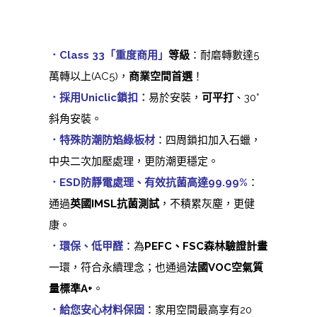
．Class 33「重度商用」
等級
：耐磨轉數達5
萬轉以上(AC5)，
商業空間首選
！
．採用Uniclic鎖扣：
易於安裝，
可平打
、30°
斜角安裝
。
．特殊
防潮防焰綠板材
：四周鎖扣加入石蠟，
中央二次加壓處理，更防潮更穩定。
．ESD防靜電處理、有效抗菌高達99.99%
：
通過
英國IMSL抗菌測試
，不積累灰塵，更健
康。
．環保、低甲醛
：為
PEFC、FSC森林驗證計畫
一環，符合永續理念；也通過
法國VOC空氣質
量標準A+
。
．給您安心材料保固
：家用空間最高享有20