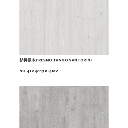
杉特橡木FRESNO TANGO SANTORINI
NO.41048170-4MV