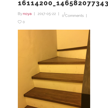
16114200_14658207734
By
noya
2017-05-22
0 Comments
0